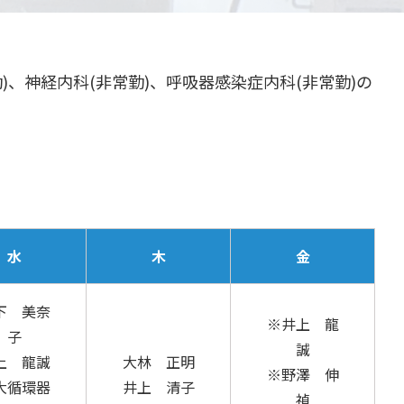
、神経内科(非常勤)、呼吸器感染症内科(非常勤)の
水
木
金
下 美奈
※井上 龍
子
誠
上 龍誠
大林 正明
※野澤 伸
大循環器
井上 清子
禎