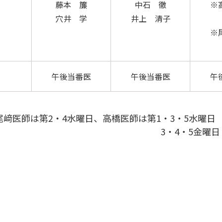
藤本 簾
中石 徹
※
穴井 学
井上 清子
※
午後当番医
午後当番医
午
尾﨑医師は第2・4水曜日、高橋医師は第1・3・5水曜
3・4・5金曜日