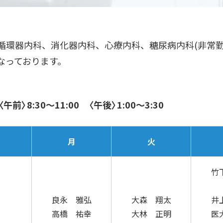
循環器内科、消化器内科、心療内科、糖尿病内科(非常勤)
なっております。
午前〉8:30～11:00 〈午後〉1:00～3:30
月
火
竹
良永 雅弘
大森 翔太
井
高橋 祐幸
大林 正明
医