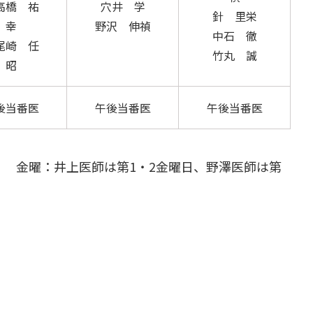
高橋 祐
穴井 学
針 里栄
幸
野沢 伸禎
中石 徹
尾崎 任
竹丸 誠
昭
後当番医
午後当番医
午後当番医
日 金曜：井上医師は第1・2金曜日、野澤医師は第